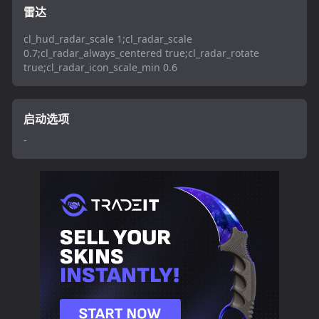
雷达
cl_hud_radar_scale 1;cl_radar_scale
0.7;cl_radar_always_centered true;cl_radar_rotate
true;cl_radar_icon_scale_min 0.6
启动选项
-