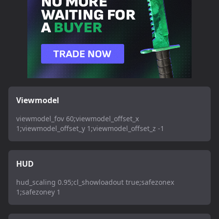
Viewmodel
viewmodel_fov 60;viewmodel_offset_x
1;viewmodel_offset_y 1;viewmodel_offset_z -1
HUD
hud_scaling 0.95;cl_showloadout true;safezonex
1;safezoney 1