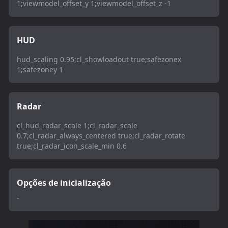
1;viewmodel_offset_y 1;viewmodel_offset_z -1
HUD
hud_scaling 0.95;cl_showloadout true;safezonex
1;safezoney 1
Radar
cl_hud_radar_scale 1;cl_radar_scale
0.7;cl_radar_always_centered true;cl_radar_rotate
true;cl_radar_icon_scale_min 0.6
Opções de inicialização
-