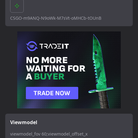
CSGO-m9ANQ-N9oWk-M7sVt-oMHCb-tOUnB
Viewmodel
viewmodel_fov 60;viewmodel_offset_x