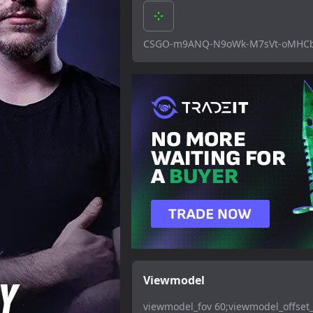
CSGO-m9ANQ-N9oWk-M7sVt-oMHC
Viewmodel
viewmodel_fov 60;viewmodel_offset