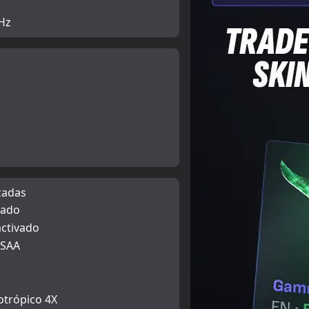
Hz
zadas
vado
ctivado
MSAA
otrópico 4X