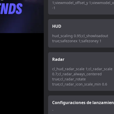
1;viewmodel_offset_y 1;viewmodel_o
-1
HUD
hud_scaling 0.95;cl_showloadout
true;safezonex 1;safezoney 1
Radar
cl_hud_radar_scale 1;cl_radar_scale
0.7;cl_radar_always_centered
true;cl_radar_rotate
true;cl_radar_icon_scale_min 0.6
Configuraciones de lanzamien
-