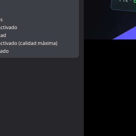
s
ctivado
dad
ctivado (calidad máxima)
vado