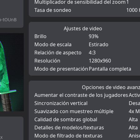
Multiplicador de sensibilidad del zoom
1
Tasa de sondeo
1000 
b-tOUnB
Ajustes de video
Brillo
93%
Modo de escala
Estirado
Relación de aspecto
4:3
Resolución
1280x960
Modo de presentación
Pantalla completa
Opciones de video avan
Aumentar el contraste de los jugadores
Acti
Sincronización vertical
Desa
Suavizado con muestreo múltiple
4x 
Calidad de sombras global
Alta
Detalles de modelos/texturas
Alta
Modo de filtrado de texturas
Anis
_x