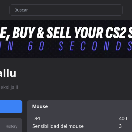
allu
leksi Jalli
Mouse
DPI
400
Sensibilidad del mouse
3
History