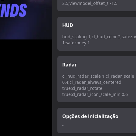
2.5;viewmodel_offset_z -1.5
HUD
hud_scaling 1;cl_hud_color 2;safezo
1;safezoney 1
Radar
cl_hud_radar_scale 1;cl_radar_scale
0.4;cl_radar_always_centered
true;cl_radar_rotate
true;cl_radar_icon_scale_min 0.6
Opções de inicialização
-