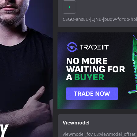
CSGO-ansEU-jCJNu-jbBqw-fdYdo-h
Viewmodel
viewmodel_fov 68;viewmodel_offset