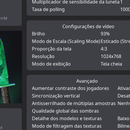
Multiplicador de sensibilidade da luneta
1
Taxa de polling
100
phrM
Configurações de vídeo
Brilho
93%
Modo de Escala (Scaling Mode)
Esticado (Str
Proporção da tela
4:3
Resolução
1024x768
Modo de exibição
Tela cheia
Avançado
Aumentar contraste dos jogadores
Ativa
Sincronização vertical
Desat
Antisserrilhado de múltiplas amostras
Nen
Qualidade global das sombras
Detalhe dos modelos e texturas
Baixo
Modo de filtragem das texturas
Biline
_x