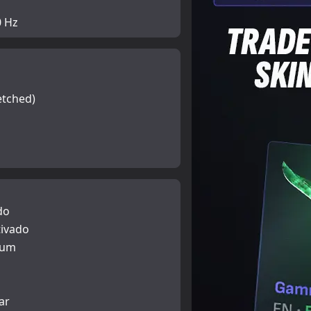
0 Hz
etched)
do
ivado
hum
ar