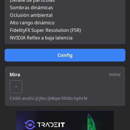
Detalle de partículas
Sombras dinámicas
Oclusión ambiental
Alto rango dinámico
FidelityFX Super Resolution (FSR)
NVIDIA Reflex a baja latencia
Config
Mira
History
CSGO-ansEU-jCJNu-jbBqw-fdYdo-hphrM