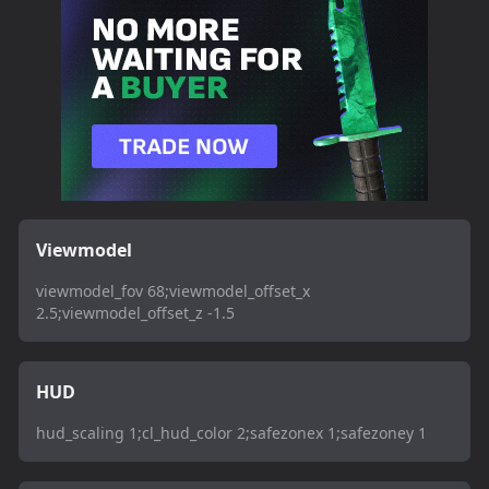
Viewmodel
viewmodel_fov 68;viewmodel_offset_x
2.5;viewmodel_offset_z -1.5
HUD
hud_scaling 1;cl_hud_color 2;safezonex 1;safezoney 1