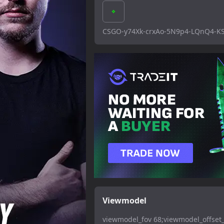
CSGO-y74Xk-crxAo-5N9p4-LQnQ4-K
Viewmodel
viewmodel_fov 68;viewmodel_offset