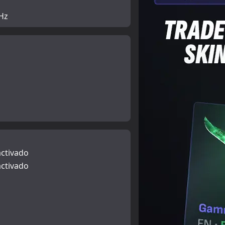
Hz
ctivado
ctivado