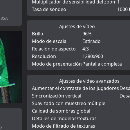
Multiplicador de sensibilidad del zoom
1
Tasa de sondeo
1000 
S8SA
Ajustes de vídeo
Brillo
96%
Modo de escala
Estirado
Relación de aspecto
4:3
Resolución
1280x960
Modo de presentación
Pantalla completa
Ajustes de vídeo avanzados
Aumentar el contraste de los jugadores
Desa
Sincronización vertical
Desa
Suavizado con muestreo múltiple
Calidad de sombras global
Detalles de modelos/texturas
Modo de filtrado de texturas
_x