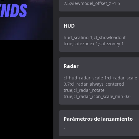
2.5;viewmodel_offset_z -1.5
HUD
hud_scaling 1;cl_showloadout
true;safezonex 1;safezoney 1
Radar
cl_hud_radar_scale 1;cl_radar_scale
0.7;cl_radar_always_centered
true;cl_radar_rotate
true;cl_radar_icon_scale_min 0.6
Parámetros de lanzamiento
-