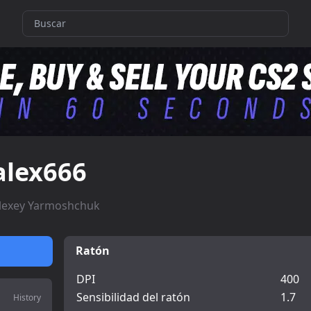
alex666
lexey Yarmoshchuk
Ratón
DPI
400
Sensibilidad del ratón
1.7
History