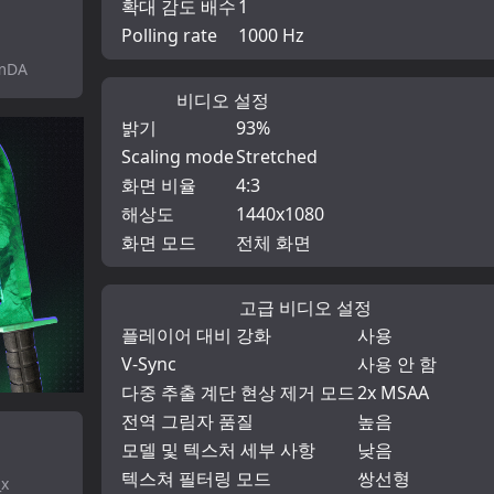
확대 감도 배수
1
Polling rate
1000 Hz
CmDA
비디오 설정
밝기
93%
Scaling mode
Stretched
화면 비율
4:3
해상도
1440x1080
화면 모드
전체 화면
고급 비디오 설정
플레이어 대비 강화
사용
V-Sync
사용 안 함
다중 추출 계단 현상 제거 모드
2x MSAA
전역 그림자 품질
높음
모델 및 텍스처 세부 사항
낮음
텍스쳐 필터링 모드
쌍선형
_x