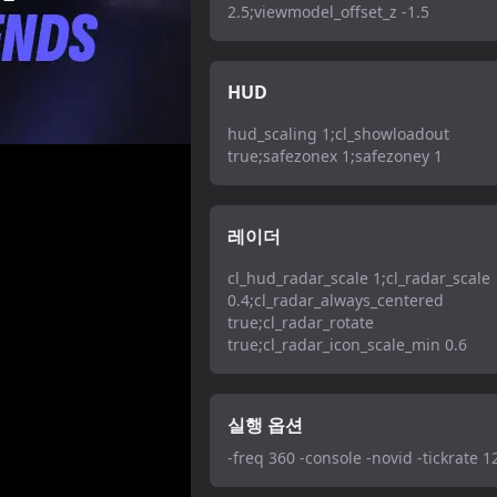
2.5;viewmodel_offset_z -1.5
HUD
hud_scaling 1;cl_showloadout
true;safezonex 1;safezoney 1
레이더
cl_hud_radar_scale 1;cl_radar_scale
0.4;cl_radar_always_centered
true;cl_radar_rotate
true;cl_radar_icon_scale_min 0.6
실행 옵션
-freq 360 -console -novid -tickrate 1