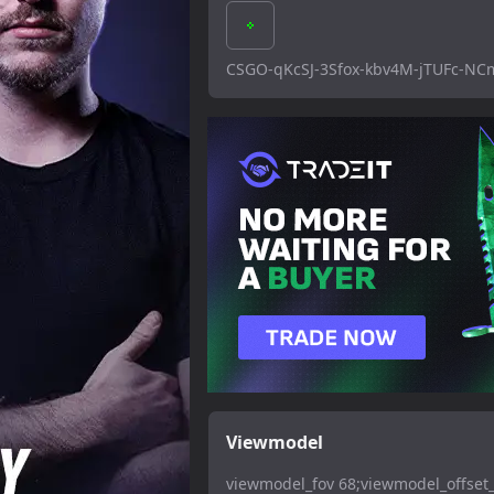
CSGO-qKcSJ-3Sfox-kbv4M-jTUFc-N
Viewmodel
viewmodel_fov 68;viewmodel_offset