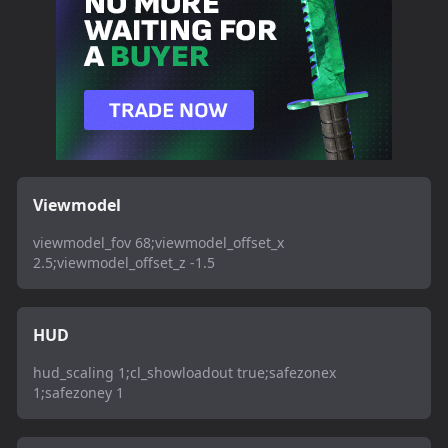
Viewmodel
viewmodel_fov 68;viewmodel_offset_x
2.5;viewmodel_offset_z -1.5
HUD
hud_scaling 1;cl_showloadout true;safezonex
1;safezoney 1