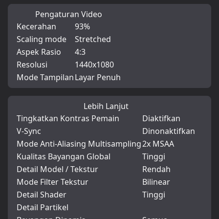
Pengaturan Video
Kecerahan
93%
Scaling mode
Stretched
Aspek Rasio
4:3
Resolusi
1440x1080
Mode Tampilan
Layar Penuh
Lebih Lanjut
Tingkatkan Kontras Pemain
Diaktifkan
V-Sync
Dinonaktifkan
Mode Anti-Aliasing Multisampling
2x MSAA
Kualitas Bayangan Global
Tinggi
Detail Model / Tekstur
Rendah
Mode Filter Tekstur
Bilinear
Detail Shader
Tinggi
Detail Partikel