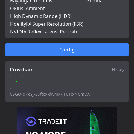
Bayangan Dinamis
Semua
Oklusi Ambient
High Dynamic Range (HDR)
FidelityFX Super Resolution (FSR)
NVIDIA Reflex Latensi Rendah
Config
Crosshair
History
CSGO-qKcSJ-3Sfox-kbv4M-jTUFc-NCmDA