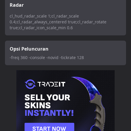
Radar
cl_hud_radar_scale 1;cl_radar_scale
0.4;cl_radar_always_centered true;cl_radar_rotate
true;cl_radar_icon_scale_min 0.6
Opsi Peluncuran
-freq 360 -console -novid -tickrate 128