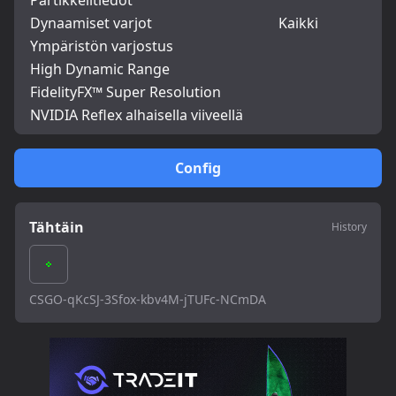
Partikkelitiedot
Dynaamiset varjot
Kaikki
Ympäristön varjostus
High Dynamic Range
FidelityFX™ Super Resolution
NVIDIA Reflex alhaisella viiveellä
Config
Tähtäin
History
CSGO-qKcSJ-3Sfox-kbv4M-jTUFc-NCmDA