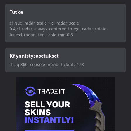
Tutka
cl_hud_radar_scale 1;cl_radar_scale
0.4;cl_radar_always_centered true;cl_radar_rotate
true;cl_radar_icon_scale_min 0.6
Käynnistysasetukset
-freq 360 -console -novid -tickrate 128