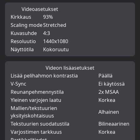
Videoasetukset
Kirkkaus
93%
Scaling mode
Stretched
Kuvasuhde
4:3
Resoluutio
1440x1080
Näyttötila
Kokoruutu
Videon lisäasetukset
Lisää pelihahmon kontrastia
Päällä
V-Sync
Ei käytössä
Reunanpehmennystila
2x MSAA
Yleinen varjojen laatu
Korkea
Mallien/tekstuurien
Alhainen
yksityiskohtaisuus
Tekstuurien suodatustila
Bilineaarinen
Varjostimen tarkkuus
Korkea