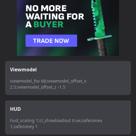
Viewmodel
viewmodel_fov 68;viewmodel_offset_x
2.5;viewmodel_offset_z -1.5
HUD
hud_scaling 1;cl_showloadout true;safezonex
1;safezoney 1