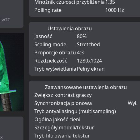
Mnożnik czułości przybliżenia
1.35
Polling rate
1000 Hz
WswTC
Ustawienia obrazu
Jasność
80%
Scaling mode
Stretched
Proporcje obrazu
4:3
Rozdzielczość
1280x1024
Tryb wyświetlania
Pełny ekran
Zaawansowane ustawienia obrazu
Zwiększ kontrast graczy
Synchronizacja pionowa
Wył.
Tryb antyaliasingu (multisampling)
Ogólna jakość cieni
Szczegóły modeli/tekstur
Tryb filtrowania tekstur
_x