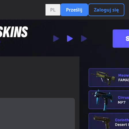
PL
Prześlij
Zaloguj się