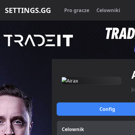
SETTINGS.GG
Pro gracze
Celowniki
J
Config
Celownik