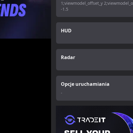
1;viewmodel_offset_y 2;viewmodel_o
-1.5
HUD
Radar
Opcje uruchamiania
-