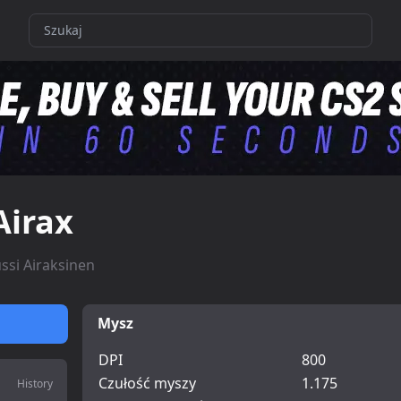
Airax
ussi Airaksinen
Mysz
DPI
800
Czułość myszy
1.175
History