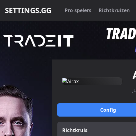
SETTINGS.GG
Pro-spelers
Richtkruizen
J
Config
Richtkruis