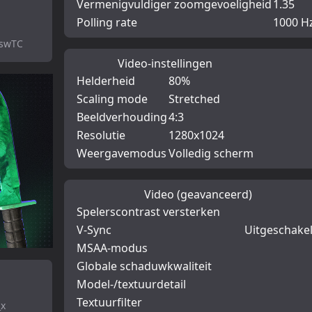
Vermenigvuldiger zoomgevoeligheid
1.35
Polling rate
1000 H
WswTC
Video-instellingen
Helderheid
80%
Scaling mode
Stretched
Beeldverhouding
4:3
Resolutie
1280x1024
Weergavemodus
Volledig scherm
Video (geavanceerd)
Spelerscontrast versterken
V-Sync
Uitgeschake
MSAA-modus
Globale schaduwkwaliteit
Model-/textuurdetail
Textuurfilter
_x