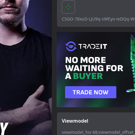
CSGO-78xuD-LJU9q-sWEyo-ieDQq-
Viewmodel
viewmodel_fov 68;viewmodel_offset