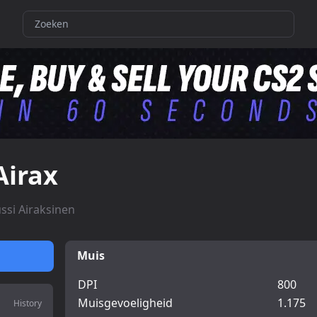
Airax
ussi Airaksinen
Muis
DPI
800
Muisgevoeligheid
1.175
History