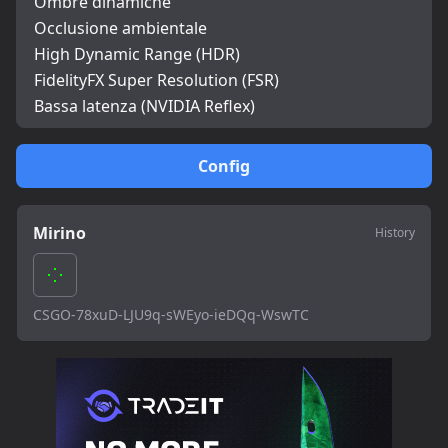
Ombre dinamiche
Occlusione ambientale
High Dynamic Range (HDR)
FidelityFX Super Resolution (FSR)
Bassa latenza (NVIDIA Reflex)
Config
Mirino
History
CSGO-78xuD-LJU9q-sWEyo-ieDQq-WswTC