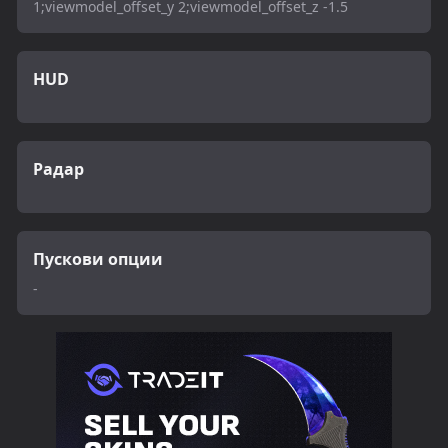
1;viewmodel_offset_y 2;viewmodel_offset_z -1.5
HUD
Радар
Пускови опции
-