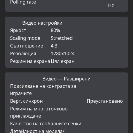
Polling rate
Hz
Видео настройки
Яркост
80%
Scaling mode
Stretched
Съотношение
4:3
Резолюция
1280x1024
Режим на екрана
Цял екран
Видео — Разширени
Подсилване на контраста за
играчите
Верт. синхрон
Преустановено
Режим на многоточково
приглаждане
Качество на глобалните сенки
Детайлност на модела/