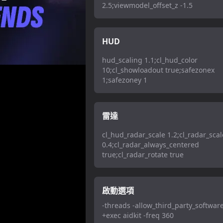
2.5;viewmodel_offset_z -1.5
HUD
hud_scaling 1.1;cl_hud_color
10;cl_showloadout true;safezonex
1;safezoney 1
雷達
cl_hud_radar_scale 1.2;cl_radar_scal
0.4;cl_radar_always_centered
true;cl_radar_rotate true
啟動選項
-threads -allow_third_party_softwar
+exec aidkit -freq 360