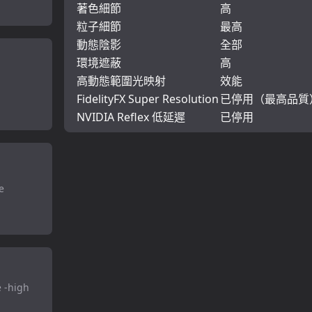
著色細節
高
粒子細節
最高
動態陰影
全部
環境遮蔽
高
高動態範圍光映射
效能
FidelityFX Super Resolution
已停用（最高品質
NVIDIA Reflex 低延遲
已停用
e
e -high