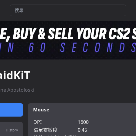
aidKiT
ane Apostoloski
Mouse
DPI
1600
滑鼠靈敏度
0.45
History