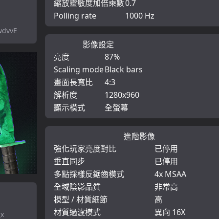
縮放靈敏度加倍乘數
0.7
Polling rate
1000 Hz
wdvvE
影像設定
亮度
87%
Scaling mode
Black bars
畫面長寬比
4:3
解析度
1280x960
顯示模式
全螢幕
進階影像
強化玩家亮度對比
已停用
垂直同步
已停用
多點採樣反鋸齒模式
4x MSAA
全域陰影品質
非常高
模型 / 材質細節
高
材質過濾模式
異向 16X
_x