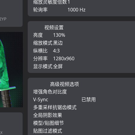
缩放灵敏度倍数
1
轮询率
1000 Hz
2YP
视频设置
亮度
130%
缩放模式
黑边
纵横比
4:3
分辨率
1280x960
显示模式
全屏
高级视频选项
增强角色对比度
V-Sync
已禁用
多重采样抗锯齿模式
全局阴影效果
模型/贴图细节
贴图过滤模式
_x