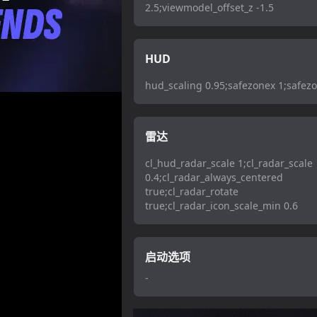
2.5;viewmodel_offset_z -1.5
HUD
hud_scaling 0.95;safezonex 1;safez
雷达
cl_hud_radar_scale 1;cl_radar_scale
0.4;cl_radar_always_centered
true;cl_radar_rotate
true;cl_radar_icon_scale_min 0.6
启动选项
-