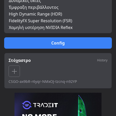
Δυναμικές σκιές
Έμφραξη περιβάλλοντος
High Dynamic Range (HDR)
FidelityFX Super Resolution (FSR)
Χαμηλή υστέρηση NVIDIA Reflex
Config
Στόχαστρο
History
CSGO-ax9bR-r6yqr-NMxOJ-tzcnq-n92YP