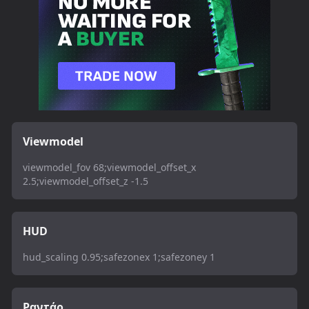
Viewmodel
viewmodel_fov 68;viewmodel_offset_x
2.5;viewmodel_offset_z -1.5
HUD
hud_scaling 0.95;safezonex 1;safezoney 1
Ραντάρ