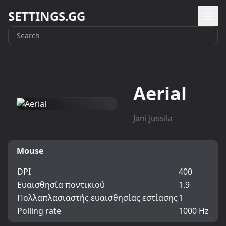
SETTINGS.GG
Aerial
Jani Jussila
Mouse
DPI
400
Ευαισθησία ποντικιού
1.9
Πολλαπλασιαστής ευαισθησίας εστίασης
1
Polling rate
1000 Hz