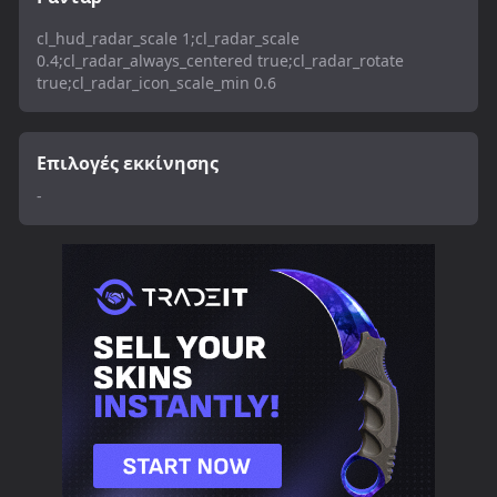
cl_hud_radar_scale 1;cl_radar_scale
0.4;cl_radar_always_centered true;cl_radar_rotate
true;cl_radar_icon_scale_min 0.6
Επιλογές εκκίνησης
-