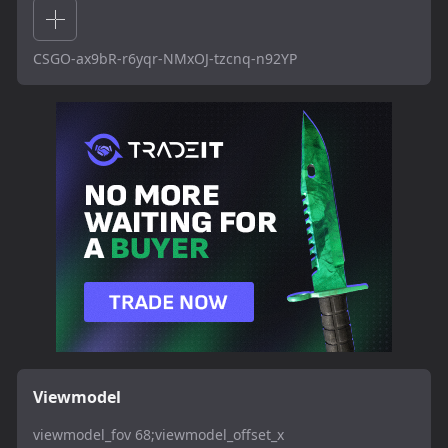
CSGO-ax9bR-r6yqr-NMxOJ-tzcnq-n92YP
Viewmodel
viewmodel_fov 68;viewmodel_offset_x