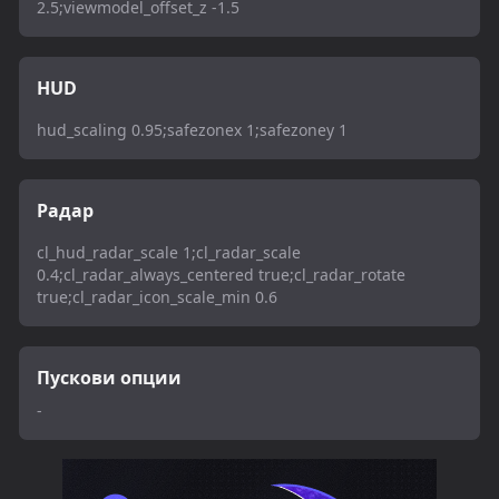
2.5;viewmodel_offset_z -1.5
HUD
hud_scaling 0.95;safezonex 1;safezoney 1
Радар
cl_hud_radar_scale 1;cl_radar_scale
0.4;cl_radar_always_centered true;cl_radar_rotate
true;cl_radar_icon_scale_min 0.6
Пускови опции
-