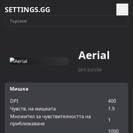
SETTINGS.GG
Aerial
Jani Jussila
Мишка
DPI
400
Чувств. на мишката
1.9
Множител за чувствителността на
1
приближаване
1000