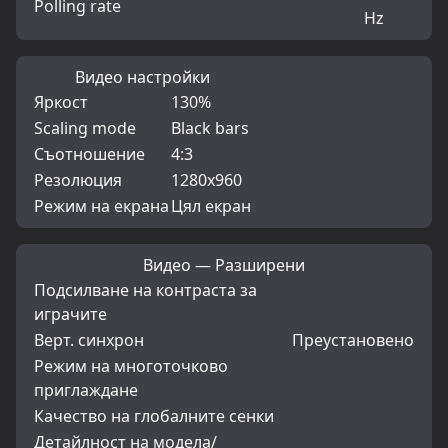
Polling rate
Hz
Видео настройки
Яркост
130%
Scaling mode
Black bars
Съотношение
4:3
Резолюция
1280x960
Режим на екрана
Цял екран
Видео — Разширени
Подсилване на контраста за
играчите
Верт. синхрон
Преустановено
Режим на многоточково
приглаждане
Качество на глобалните сенки
Детайлност на модела/