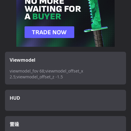
Viewmodel
viewmodel_fov 68;viewmodel_offset_x
2.5;viewmodel_offset_z -1.5
HUD
雷達