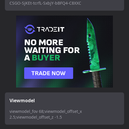
CSGO-SjKEt-tcrfL-SxbjY-bBFQ4-C8XXC
Viewmodel
viewmodel_fov 68;viewmodel_offset_x
2.5;viewmodel_offset_z -1.5