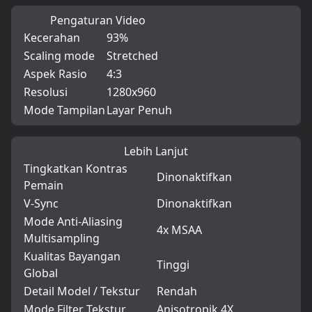
Pengaturan Video
Kecerahan
93%
Scaling mode
Stretched
Aspek Rasio
4:3
Resolusi
1280x960
Mode Tampilan
Layar Penuh
Lebih Lanjut
Tingkatkan Kontras
Dinonaktifkan
Pemain
V-Sync
Dinonaktifkan
Mode Anti-Aliasing
4x MSAA
Multisampling
Kualitas Bayangan
Tinggi
Global
Detail Model / Tekstur
Rendah
Mode Filter Tekstur
Anisotropik 4X