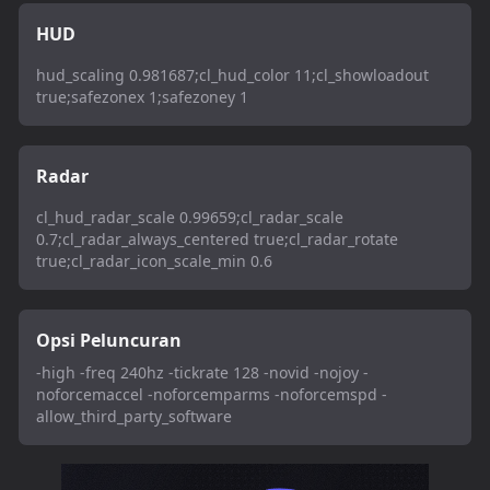
HUD
hud_scaling 0.981687;cl_hud_color 11;cl_showloadout
true;safezonex 1;safezoney 1
Radar
cl_hud_radar_scale 0.99659;cl_radar_scale
0.7;cl_radar_always_centered true;cl_radar_rotate
true;cl_radar_icon_scale_min 0.6
Opsi Peluncuran
-high -freq 240hz -tickrate 128 -novid -nojoy -
noforcemaccel -noforcemparms -noforcemspd -
allow_third_party_software