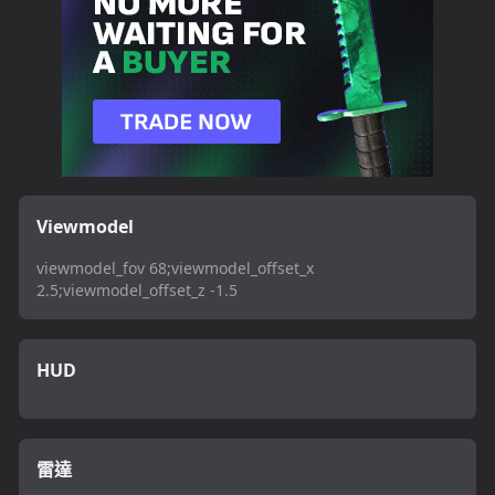
Viewmodel
viewmodel_fov 68;viewmodel_offset_x
2.5;viewmodel_offset_z -1.5
HUD
雷達