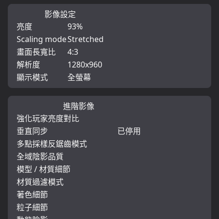
影像設定
亮度
93%
Scaling mode
Stretched
畫面長寬比
4:3
解析度
1280x960
顯示模式
全螢幕
進階影像
強化玩家亮度對比
垂直同步
已停用
多點採樣反鋸齒模式
全域陰影品質
模型 / 材質細節
材質過濾模式
著色細節
粒子細節