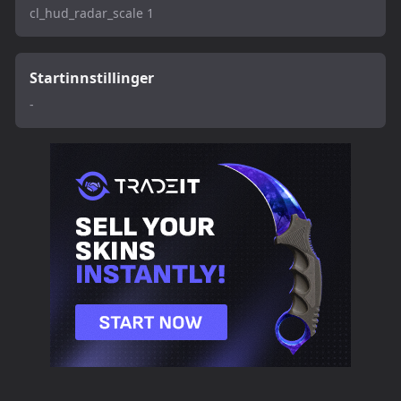
cl_hud_radar_scale 1
Startinnstillinger
-