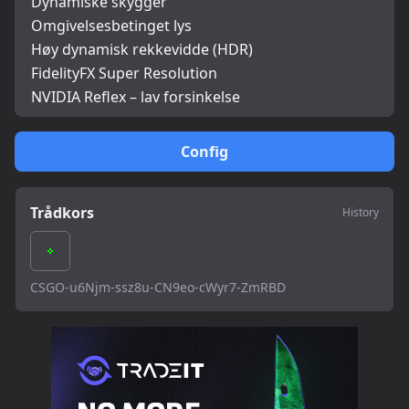
Dynamiske skygger
Omgivelsesbetinget lys
Høy dynamisk rekkevidde (HDR)
FidelityFX Super Resolution
NVIDIA Reflex – lav forsinkelse
Config
Trådkors
History
CSGO-u6Njm-ssz8u-CN9eo-cWyr7-ZmRBD