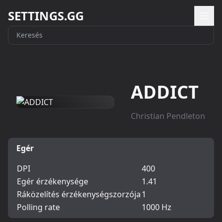
SETTINGS.GG
ADDICT
Christian Pendleton
Egér
DPI
400
Egér érzékenysége
1.41
Ráközelítés érzékenységszorzója
1
Polling rate
1000 Hz