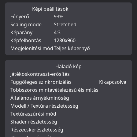
Képi beállítások
Fényerő
93%
Scaling mode
Stretched
Képarány
4:3
Képfelbontás
1280x960
Megjelenítési mód
Teljes képernyő
Haladó kép
Játékoskontraszt-erősítés
Függőleges szinkronizálás
Kikapcsolva
Többszörös mintavételezésű élsimítás
Általános árnyékminőség
Modell / Textúra részletesség
Textúraszűrési mód
Shader részletesség
Részecskerészletesség