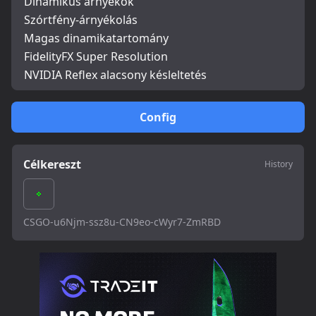
Dinamikus árnyékok
Szórtfény-árnyékolás
Magas dinamikatartomány
FidelityFX Super Resolution
NVIDIA Reflex alacsony késleltetés
Config
Célkereszt
History
CSGO-u6Njm-ssz8u-CN9eo-cWyr7-ZmRBD