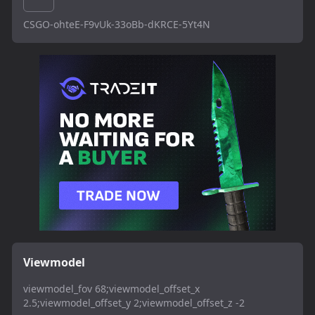
CSGO-ohteE-F9vUk-33oBb-dKRCE-5Yt4N
Viewmodel
viewmodel_fov 68;viewmodel_offset_x
2.5;viewmodel_offset_y 2;viewmodel_offset_z -2