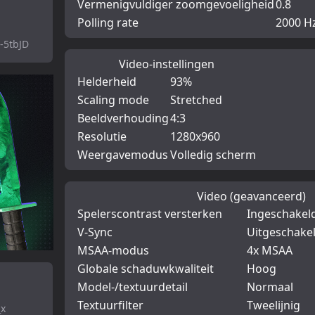
Vermenigvuldiger zoomgevoeligheid
0.8
Polling rate
2000 H
5tbJD
Video-instellingen
Helderheid
93%
Scaling mode
Stretched
Beeldverhouding
4:3
Resolutie
1280x960
Weergavemodus
Volledig scherm
Video (geavanceerd)
Spelerscontrast versterken
Ingeschakel
V-Sync
Uitgeschake
MSAA-modus
4x MSAA
Globale schaduwkwaliteit
Hoog
Model-/textuurdetail
Normaal
Textuurfilter
Tweelijnig
_x