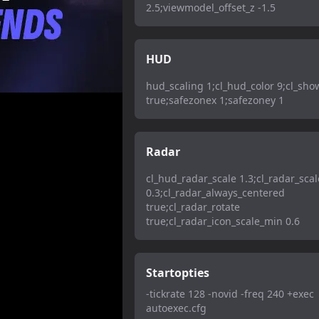
2.5;viewmodel_offset_z -1.5
HUD
hud_scaling 1;cl_hud_color 9;cl_sh
true;safezonex 1;safezoney 1
Radar
cl_hud_radar_scale 1.3;cl_radar_scal
0.3;cl_radar_always_centered
true;cl_radar_rotate
true;cl_radar_icon_scale_min 0.6
Startopties
-tickrate 128 -novid -freq 240 +exec
autoexec.cfg