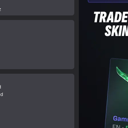
z
d
ld