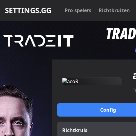
SETTINGS.GG
Pro-spelers
Richtkruizen
F
Config
Richtkruis