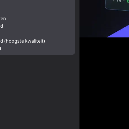
wen
ld
d (hoogste kwaliteit)
d