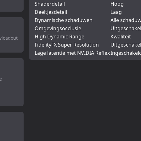
Shaderdetail
Hoog
Deeltjesdetail
Laag
Dynamische schaduwen
Alle schadu
Omgevingsocclusie
Uitgeschake
High Dynamic Range
Kwaliteit
owloadout
FidelityFX Super Resolution
Uitgeschakel
Lage latentie met NVIDIA Reflex
Ingeschakel
e