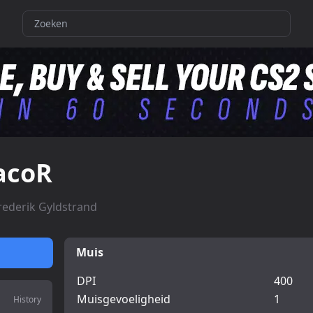
acoR
rederik Gyldstrand
Muis
DPI
400
Muisgevoeligheid
1
History