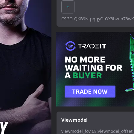
CSGO-QKB9N-pqqyO-OX8bw-n78wK-
Viewmodel
viewmodel_fov 68;viewmodel_offset