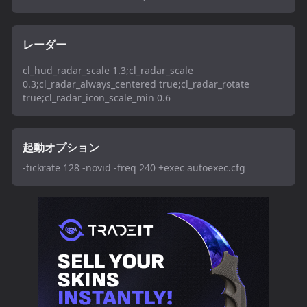
レーダー
cl_hud_radar_scale 1.3;cl_radar_scale
0.3;cl_radar_always_centered true;cl_radar_rotate
true;cl_radar_icon_scale_min 0.6
起動オプション
-tickrate 128 -novid -freq 240 +exec autoexec.cfg