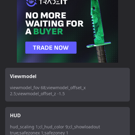
Viewmodel
viewmodel_fov 68;viewmodel_offset_x
2.5;viewmodel_offset_z -1.5
HUD
hud_scaling 1;cl_hud_color 9;cl_showloadout
true;safezonex 1;safezoney 1