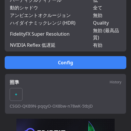
パーティクルディテール
低
動的シャドウ
全て
アンビエントオクルージョン
無効
ハイダイナミックレンジ (HDR)
Quality
無効 (最高品
FidelityFX Super Resolution
質)
NVIDIA Reflex 低遅延
有効
Config
照準
History
CSGO-QKB9N-pqqyO-OX8bw-n78wK-5tbJD