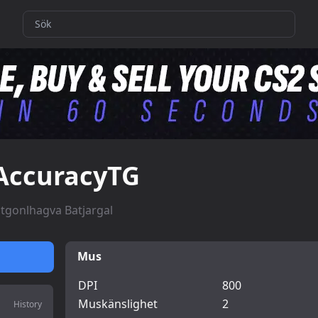
AccuracyTG
tgonlhagva Batjargal
Mus
DPI
800
Muskänslighet
2
History