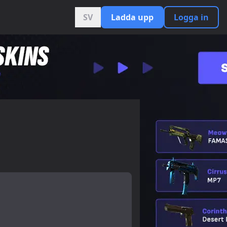
SV
Ladda upp
Logga in