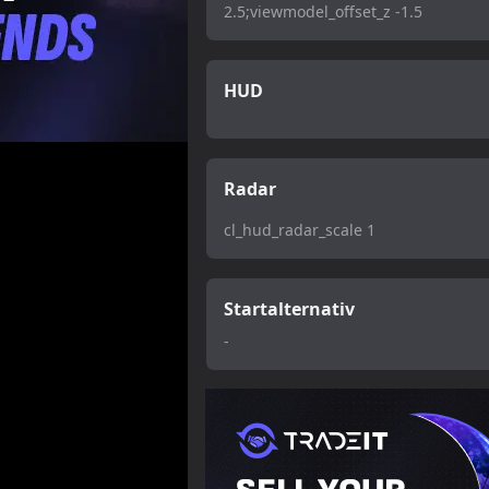
2.5;viewmodel_offset_z -1.5
HUD
Radar
cl_hud_radar_scale 1
Startalternativ
-