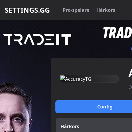
SETTINGS.GG
Pro-spelare
Hårkors
O
Config
Hårkors