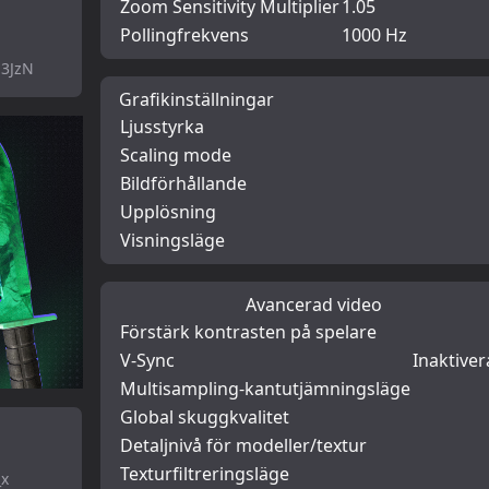
Zoom Sensitivity Multiplier
1.05
Pollingfrekvens
1000 Hz
3JzN
Grafikinställningar
Ljusstyrka
Scaling mode
Bildförhållande
Upplösning
Visningsläge
Avancerad video
Förstärk kontrasten på spelare
V-Sync
Inaktive
Multisampling-kantutjämningsläge
Global skuggkvalitet
Detaljnivå för modeller/textur
Texturfiltreringsläge
_x