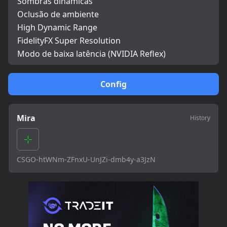
Sombras dinâmicas
Oclusão de ambiente
High Dynamic Range
FidelityFX Super Resolution
Modo de baixa latência (NVIDIA Reflex)
Config
Mira
History
CSGO-htWNm-ZFnxU-UnJZi-dmb4y-a3JzN