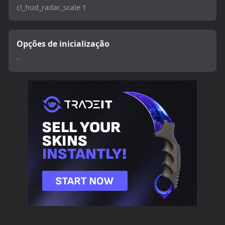
cl_hud_radar_scale 1
Opções de inicialização
-