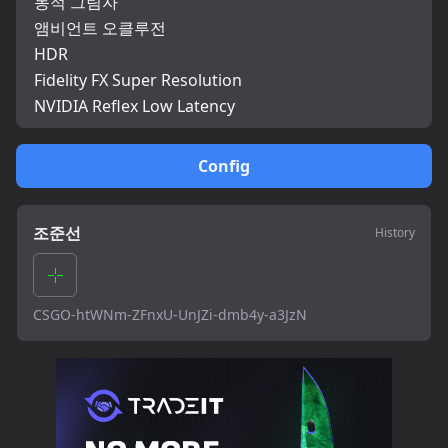
동적 그림자
앰비언트 오클루전
HDR
Fidelity FX Super Resolution
NVIDIA Reflex Low Latency
Config
조준선
History
CSGO-htWNm-ZFnxU-UnJZi-dmb4y-a3JzN