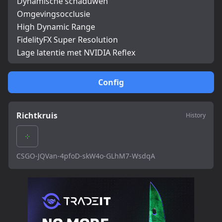
Dynamische schaduwen
Omgevingsocclusie
High Dynamic Range
FidelityFX Super Resolution
Lage latentie met NVIDIA Reflex
Config
Richtkruis
History
CSGO-JQVan-4pfoD-skW4o-GLhM7-WsdqA