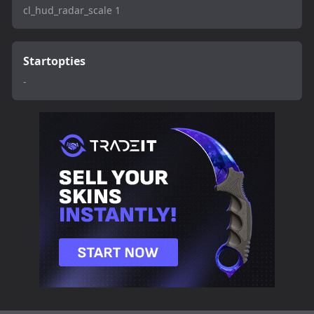
cl_hud_radar_scale 1
Startopties
-