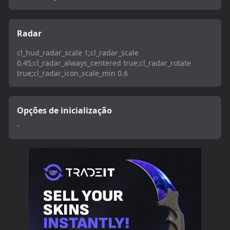
Radar
cl_hud_radar_scale 1;cl_radar_scale
0.45;cl_radar_always_centered true;cl_radar_rotate
true;cl_radar_icon_scale_min 0.6
Opções de inicialização
-