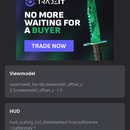
Viewmodel
viewmodel_fov 68;viewmodel_offset_x
2.5;viewmodel_offset_z -1.5
HUD
hud_scaling 1;cl_showloadout true;safezonex
1;safezoney 1