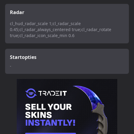
Radar
cl_hud_radar_scale 1;cl_radar_scale
0.45;cl_radar_always_centered true;cl_radar_rotate
true;cl_radar_icon_scale_min 0.6
Startopties
-