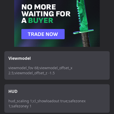
Viewmodel
viewmodel_fov 68;viewmodel_offset_x
2.5;viewmodel_offset_z -1.5
HUD
hud_scaling 1;cl_showloadout true;safezonex
1;safezoney 1