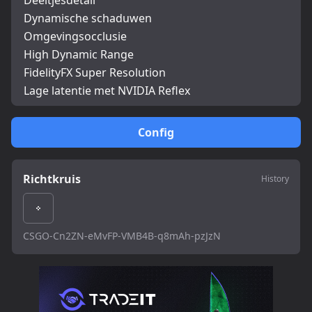
Deeltjesdetail
Dynamische schaduwen
Omgevingsocclusie
High Dynamic Range
FidelityFX Super Resolution
Lage latentie met NVIDIA Reflex
Config
Richtkruis
History
CSGO-Cn2ZN-eMvFP-VMB4B-q8mAh-pzJzN