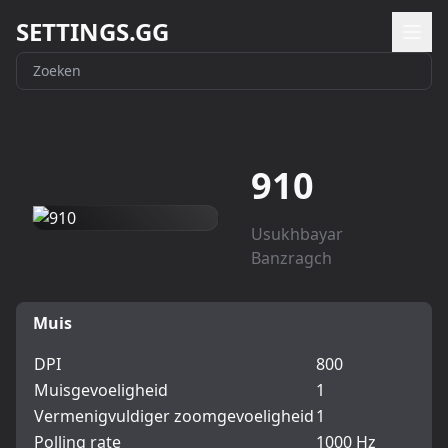
SETTINGS.GG
910
Usukhbayar
Banzragch
Muis
DPI
800
Muisgevoeligheid
1
Vermenigvuldiger zoomgevoeligheid
1
Polling rate
1000 Hz