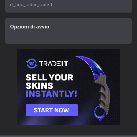
cl_hud_radar_scale 1
Opzioni di avvio
-