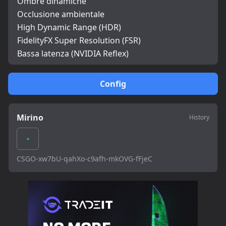
Ombre dinamiche
Occlusione ambientale
High Dynamic Range (HDR)
FidelityFX Super Resolution (FSR)
Bassa latenza (NVIDIA Reflex)
Config
Mirino
History
CSGO-xw7bU-qahXo-c9afh-mkOVG-fFjeC