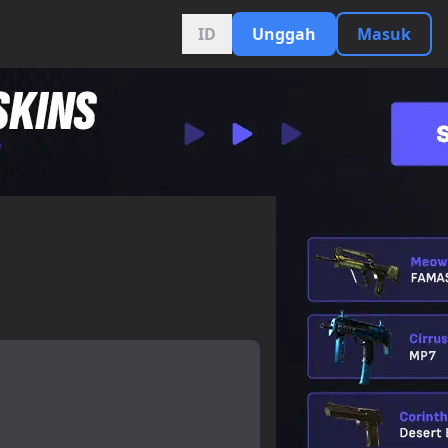
ID
Unggah
Masuk