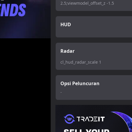
2.5;viewmodel_offset_z -1.5
HUD
Radar
cl_hud_radar_scale 1
Opsi Peluncuran
-