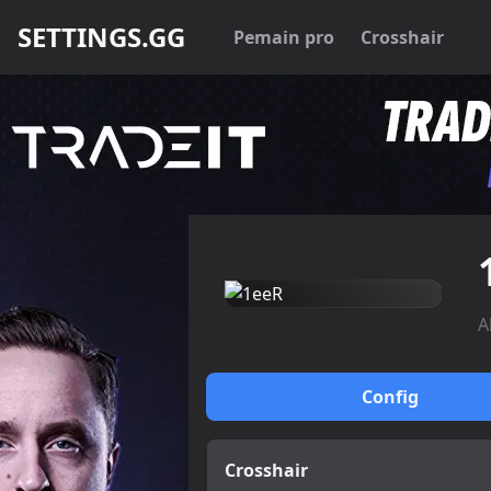
SETTINGS.GG
Pemain pro
Crosshair
A
Config
Crosshair