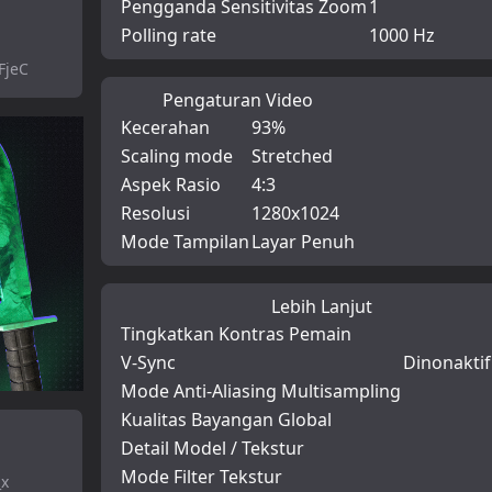
Pengganda Sensitivitas Zoom
1
Polling rate
1000 Hz
FjeC
Pengaturan Video
Kecerahan
93%
Scaling mode
Stretched
Aspek Rasio
4:3
Resolusi
1280x1024
Mode Tampilan
Layar Penuh
Lebih Lanjut
Tingkatkan Kontras Pemain
V-Sync
Dinonakti
Mode Anti-Aliasing Multisampling
Kualitas Bayangan Global
Detail Model / Tekstur
Mode Filter Tekstur
_x