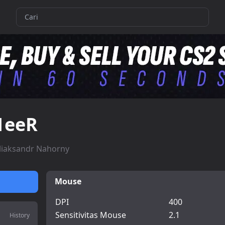
1eeR
liaksandr Nahorny
Mouse
DPI
400
Sensitivitas Mouse
2.1
History