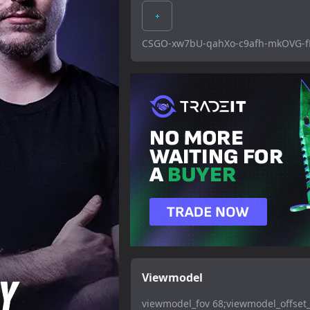
CSGO-xw7bU-qahXo-c9afh-mkOVG-f
Viewmodel
viewmodel_fov 68;viewmodel_offset