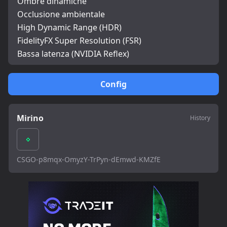
Ombre dinamiche
Occlusione ambientale
High Dynamic Range (HDR)
FidelityFX Super Resolution (FSR)
Bassa latenza (NVIDIA Reflex)
Config
Mirino
History
CSGO-p8mqx-OmyzY-TrPyn-dEmwd-KMZfE