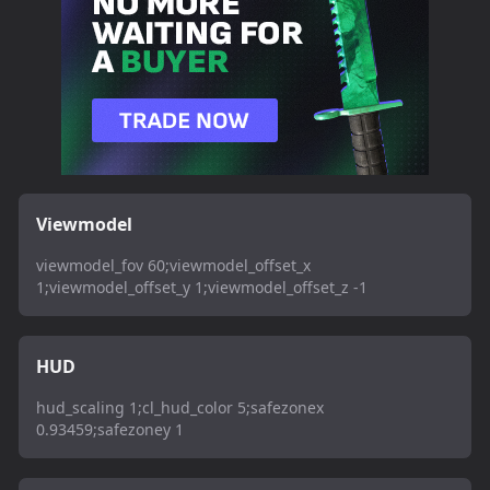
Viewmodel
viewmodel_fov 60;viewmodel_offset_x
1;viewmodel_offset_y 1;viewmodel_offset_z -1
HUD
hud_scaling 1;cl_hud_color 5;safezonex
0.93459;safezoney 1